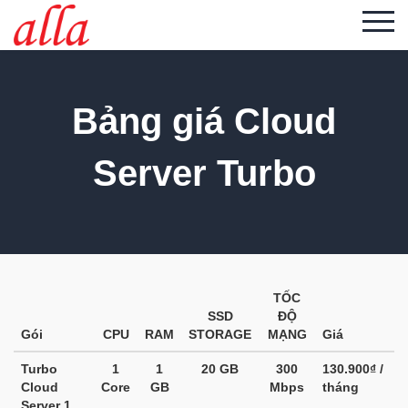
Bảng giá Cloud
Server Turbo
TỐC
SSD
ĐỘ
Gói
CPU
RAM
STORAGE
MẠNG
Giá
Turbo
1
1
20 GB
300
130.900₫ /
Cloud
Core
GB
Mbps
tháng
Server 1