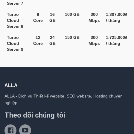
Server 7
Turbo
8
16
100 GB
300
1.307.900₫
Cloud
Core
GB
Mbps
/ tháng
Server 8
Turbo
12
24
150 GB
300
1.725.900₫
Cloud
Core
GB
Mbps
/ tháng
Server 9
ALLA
ALLA - Dịch vụ Thiết kế website, SEO website, Hosting chuyên
nghiệp
Theo dõi chúng tôi